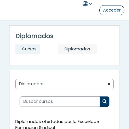
Salta al contenido principal
Acceder
Diplomados
Cursos
Diplomados
Categorías
Buscar cursos
Buscar cur
Diplomados ofertadas por la Escuelade
Formacion Sindical