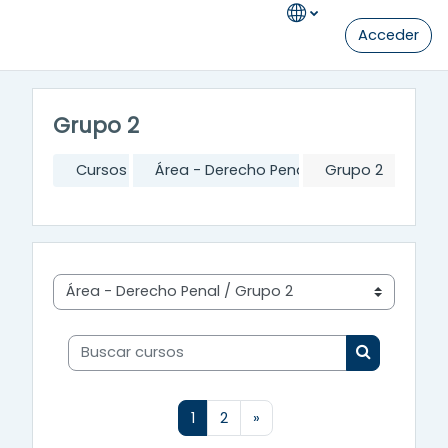
Salta al contenido principal
Acceder
Grupo 2
Cursos
Área - Derecho Penal
Grupo 2
Categorías
Buscar cursos
Buscar cur
(actual)
Siguiente página
1
2
»