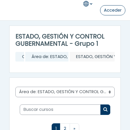
Salta al contenido principal
Acceder
ESTADO, GESTIÓN Y CONTROL
GUBERNAMENTAL - Grupo 1
Cursos
Área de: ESTADO, GESTIÓN Y CONTROL GUBER
ESTADO, GESTIÓN Y CONT
Categorías
Buscar cursos
Buscar cur
(actual)
Siguiente página
1
2
»