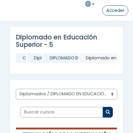
Salta al contenido principal
Acceder
Diplomado en Educación
Superior - 5
Cursos
Diplomados
DIPLOMADO EN EDUCACIÓN SUPERIOR
Diplomado en Educaci
Categorías
Buscar cursos
Buscar cur